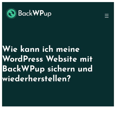
Skip
Skip
to
to
main
content
content
Wie kann ich meine
WordPress Website mit
BackWPup sichern und
wiederherstellen?