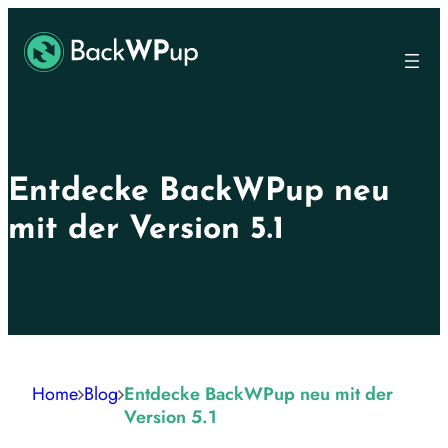
Skip
Skip
to
to
main
content
content
Entdecke BackWPup neu
mit der Version 5.1
Home
Blog
Entdecke BackWPup neu mit der
Version 5.1