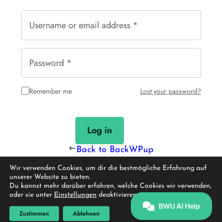
R
Username or email address
*
e
q
u
i
R
Password
*
r
e
e
q
d
u
Remember me
Lost your password?
i
r
e
d
Log in
Back to BackWPup
Wir verwenden Cookies, um dir die bestmögliche Erfahrung auf
unserer Website zu bieten.
Du kannst mehr darüber erfahren, welche Cookies wir verwenden,
oder sie unter
Einstellungen
deaktivieren.
Zustimmen
Ablehnen