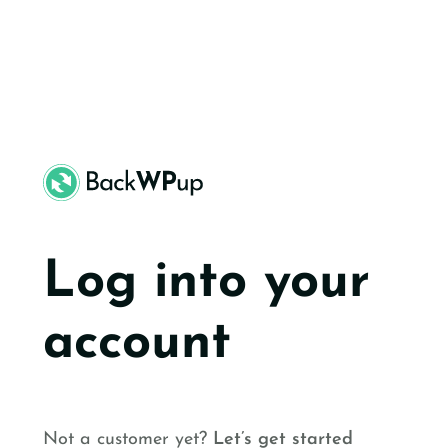
Skip
Skip
to
to
main
content
content
Log into your
account
Not a customer yet?
Let’s get started