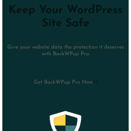
Keep Your WordPress
Site Safe
Give your website data the protection it deserves
with BackWPup Pro.
Get BackWPup Pro Now