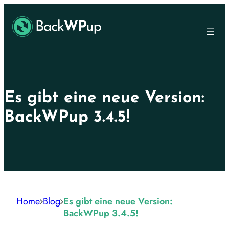
Skip
Skip
to
to
main
content
content
Es gibt eine neue Version:
BackWPup 3.4.5!
Home
Blog
Es gibt eine neue Version:
BackWPup 3.4.5!