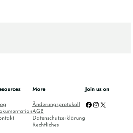
esources
More
Join us on
Facebook
Instagram
X
log
Änderungsprotokoll
okumentation
AGB
ontakt
Datenschutzerklärung
Rechtliches