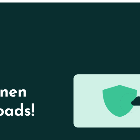
onen
ads!