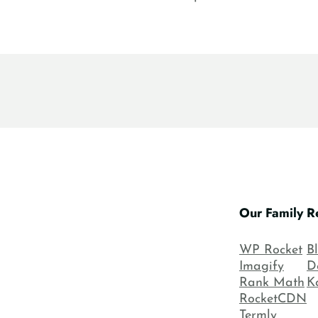
Our Family
R
WP Rocket
B
Imagify
D
Rank Math
K
RocketCDN
Termly