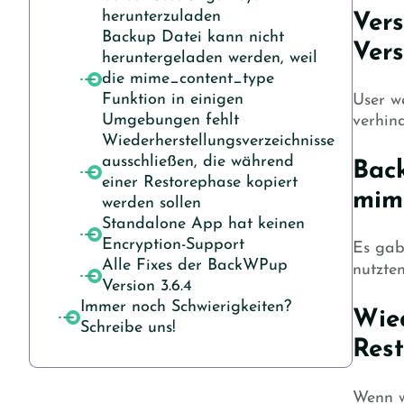
herunterzuladen
Vers
Backup Datei kann nicht
Vers
heruntergeladen werden, weil
die mime_content_type
Funktion in einigen
User w
Umgebungen fehlt
verhin
Wiederherstellungsverzeichnisse
ausschließen, die während
Back
einer Restorephase kopiert
mim
werden sollen
Standalone App hat keinen
Encryption-Support
Es gab
Alle Fixes der BackWPup
nutzten
Version 3.6.4
Immer noch Schwierigkeiten?
Wied
Schreibe uns!
Rest
Wenn w