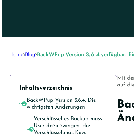
Home
Blog
BackWPup Version 3.6.4 verfügbar: Ein
Mit de
auf di
Inhaltsverzeichnis
BackWPup Version 3.6.4: Die
Bac
wichtigsten Änderungen
Än
Verschlüsseltes Backup muss
User dazu zwingen, die
Verschlüsselungs-Keys