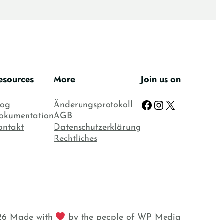
esources
More
Join us on
Facebook
Instagram
X
log
Änderungsprotokoll
okumentation
AGB
ontakt
Datenschutzerklärung
Rechtliches
6 Made with
by the people of WP Media