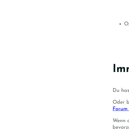
Op
Imm
Du has
Oder b
Forum 
Wenn d
bevorz