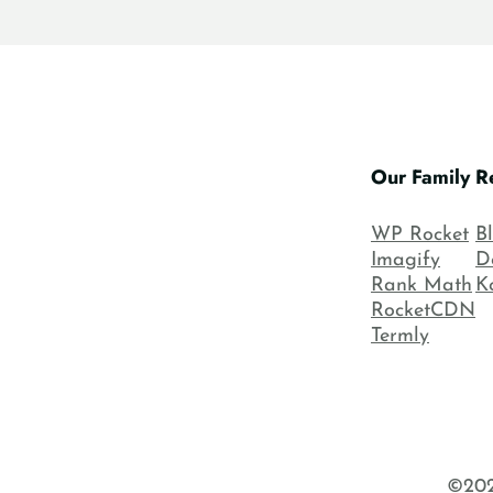
Our Family
R
WP Rocket
B
Imagify
D
Rank Math
K
RocketCDN
Termly
©202