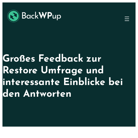
Skip
Skip
to
to
main
content
content
Großes Feedback zur
Restore Umfrage und
interessante Einblicke bei
den Antworten