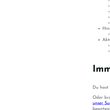
Hin
Aktu
Imm
Du hast 
Oder bra
unser Su
beantwor