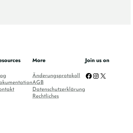
esources
More
Join us on
Facebook
Instagram
X
log
Änderungsprotokoll
okumentation
AGB
ontakt
Datenschutzerklärung
Rechtliches