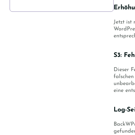
Erhöhu
Jetzt is
WordPres
entsprec
S3: Fe
Dieser F
falschen
unbearbe
eine ent
Log-Sei
BackWPu
gefunden