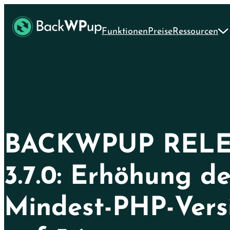
Skip
Skip
to
to
Funktionen
Preise
Ressourcen
main
content
content
BACKWPUP REL
3.7.0: Erhöhung de
Mindest-PHP-Vers