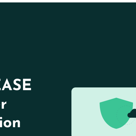
EASE
r
ion