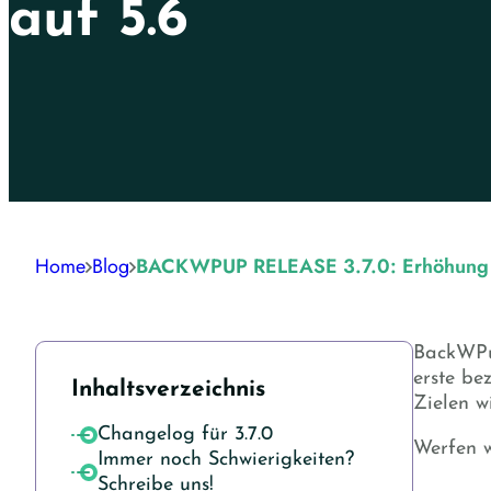
auf 5.6
Home
Blog
BACKWPUP RELEASE 3.7.0: Erhöhung d
BackWPup
erste be
Inhaltsverzeichnis
Zielen w
Changelog für 3.7.0
Werfen w
Immer noch Schwierigkeiten?
Schreibe uns!