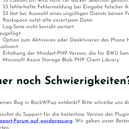
S3 Custom Url wird nicht für Bucket Selection genutzt.
S3 fehlerhafte Fehlermeldung bei Eingabe falscher A
S3 löst bei Auswahl eines ungültigen Diensts keinen F
Rackspace nutzt alte cacert.pem Datei
Log-Seite nicht korrekt sortiert
zugefügt:
Option zum Aktivieren oder Deaktivieren des Phone 
alisiert:
Erhöhung der Mindest-PHP-Version, die für BWU benöt
Microsoft Azure Storage Blob PHP Client Library
er noch Schwierigkeiten?
einen Bug in BackWPup entdeckt? Bitte schreibe uns d
uchst du Support für die kostenlose Version des Plug
pport-Forum auf wordpress.org
. Wir geben unser Beste
ten.