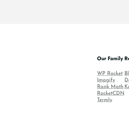
Our Family
R
WP Rocket
B
Imagify
D
Rank Math
K
RocketCDN
Termly