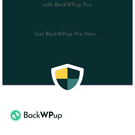
with BackWPup Pro.
Get BackWPup Pro Now