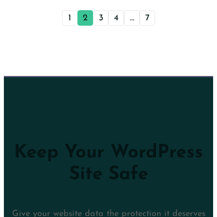
1
2
3
4
…
7
Keep Your WordPress
Site Safe
Give your website data the protection it deserves