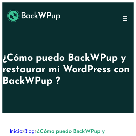
Ir
Skip
al
to
contenido
content
principal
¿Cómo puedo BackWPup y
restaurar mi WordPress con
BackWPup ?
Inicio
Blog
¿Cómo puedo BackWPup y