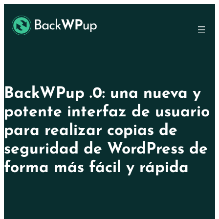
Ir
Skip
al
to
contenido
content
principal
BackWPup .0: una nueva y
potente interfaz de usuario
para realizar copias de
seguridad de WordPress de
forma más fácil y rápida