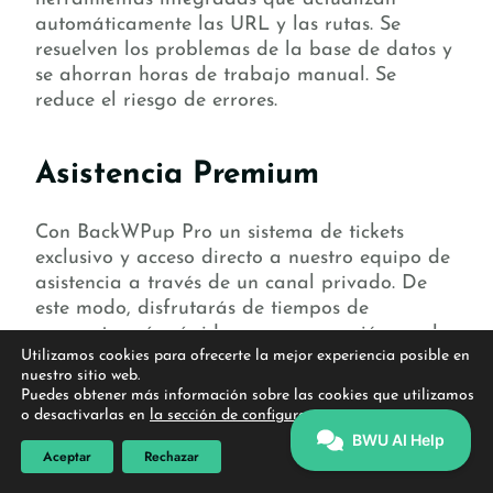
automáticamente las URL y las rutas. Se
resuelven los problemas de la base de datos y
se ahorran horas de trabajo manual. Se
reduce el riesgo de errores.
Asistencia Premium
Con BackWPup Pro un sistema de tickets
exclusivo y acceso directo a nuestro equipo de
asistencia a través de un canal privado. De
este modo, disfrutarás de tiempos de
respuesta más rápidos en comparación con los
Utilizamos cookies para ofrecerte la mejor experiencia posible en
foros de asistencia gratuitos y serás de los
nuestro sitio web.
primeros en beneficiarte de las nuevas
Puedes obtener más información sobre las cookies que utilizamos
funciones y mejoras.
o desactivarlas en
la sección de configuración
.
Si tePro por BackWPup Pro , no solo
Aceptar
Rechazar
obtendrás funciones avanzadas, sino que