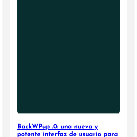
BackWPup .0: una nueva y
potente interfaz de usuario para