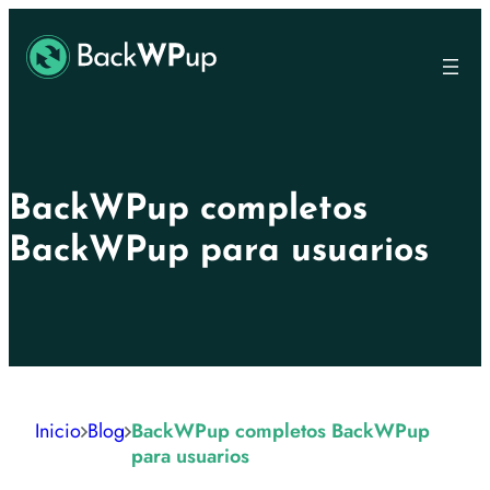
Ir
Skip
al
to
contenido
content
principal
BackWPup completos
BackWPup para usuarios
Inicio
Blog
BackWPup completos BackWPup
para usuarios