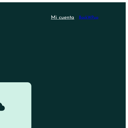
Mi cuenta
BackWPup