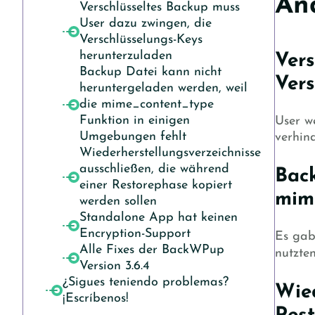
Än
Verschlüsseltes Backup muss
User dazu zwingen, die
Verschlüsselungs-Keys
herunterzuladen
Vers
Backup Datei kann nicht
Vers
heruntergeladen werden, weil
die mime_content_type
Funktion in einigen
User w
Umgebungen fehlt
verhin
Wiederherstellungsverzeichnisse
ausschließen, die während
Back
einer Restorephase kopiert
mim
werden sollen
Standalone App hat keinen
Encryption-Support
Es gab
Alle Fixes der BackWPup
nutzten
Version 3.6.4
¿Sigues teniendo problemas?
Wied
¡Escríbenos!