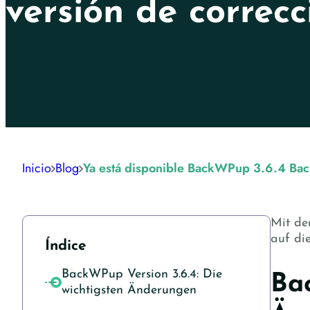
versión de correcc
Inicio
Blog
Ya está disponible BackWPup 3.6.4 Bac
Mit de
auf di
Índice
BackWPup Version 3.6.4: Die
Bac
wichtigsten Änderungen