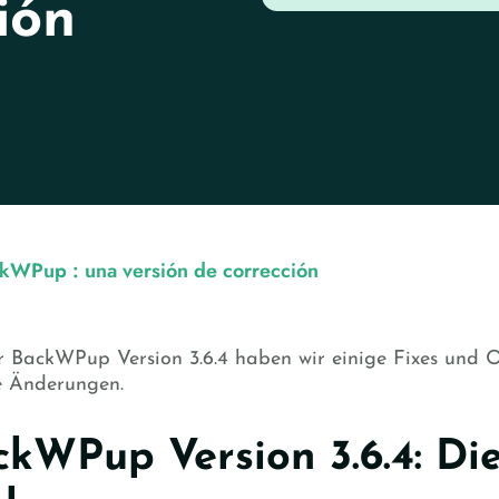
ión
kWPup : una versión de corrección
r BackWPup Version 3.6.4 haben wir einige Fixes und O
e Änderungen.
kWPup Version 3.6.4: Die