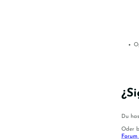
Op
¿Si
Du has
Oder b
Forum 