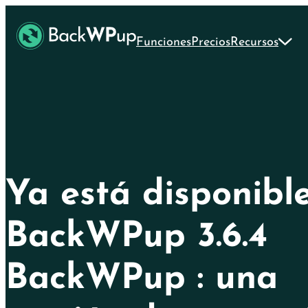
Ir
Skip
al
to
Funciones
Precios
Recursos
contenido
content
principal
Ya está disponibl
BackWPup 3.6.4
BackWPup : una