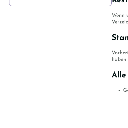
Rest
Wenn w
Verzeic
Sta
Vorher
haben 
Alle
Ge