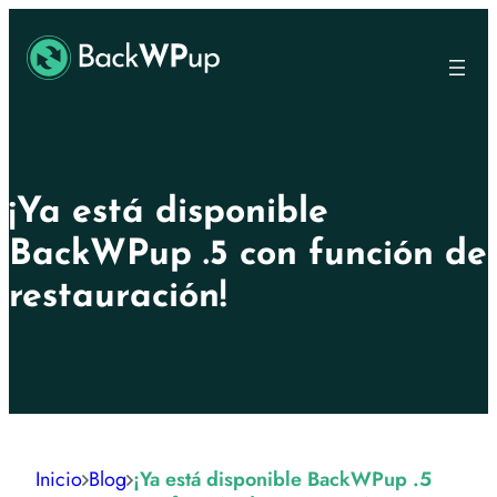
Ir
Skip
al
to
contenido
content
principal
¡Ya está disponible
BackWPup .5 con función de
restauración!
Inicio
Blog
¡Ya está disponible BackWPup .5