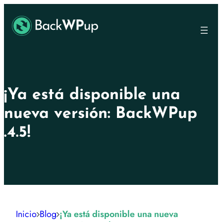
Ir
Skip
al
to
contenido
content
principal
¡Ya está disponible una
nueva versión: BackWPup
.4.5!
Inicio
Blog
¡Ya está disponible una nueva