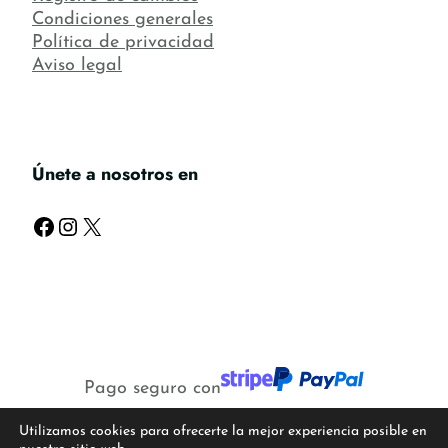
Condiciones generales
Política de privacidad
Aviso legal
Únete a nosotros en
Facebook
Instagram
X
Pago seguro con
Utilizamos cookies para ofrecerte la mejor experiencia posible en
©2026 Creado con
por el equipo de WP