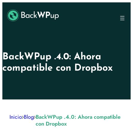
Ir
Skip
al
to
contenido
content
principal
BackWPup .4.0: Ahora
compatible con Dropbox
Inicio
Blog
BackWPup .4.0: Ahora compatible
con Dropbox