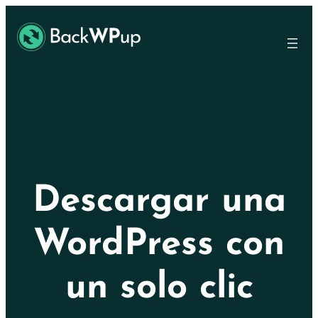
Ir
Skip
al
to
contenido
content
principal
Descargar una
WordPress con
un solo clic