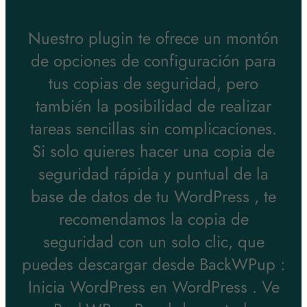
Nuestro plugin te ofrece un montón
de opciones de configuración para
tus copias de seguridad, pero
también la posibilidad de realizar
tareas sencillas sin complicaciones.
Si solo quieres hacer una copia de
seguridad rápida y puntual de la
base de datos de tu WordPress , te
recomendamos la copia de
seguridad con un solo clic, que
puedes descargar desde BackWPup :
Inicia WordPress en WordPress . Ve