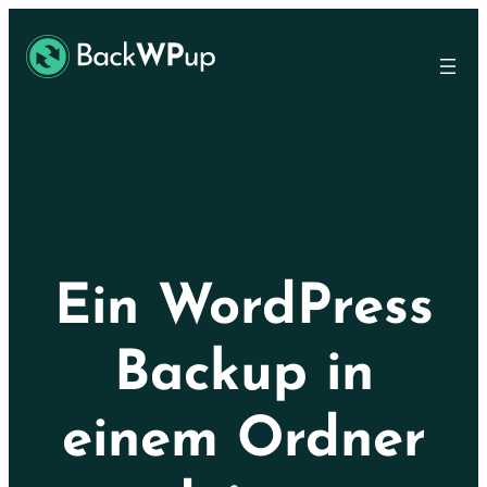
Ir
Skip
al
to
contenido
content
principal
Ein WordPress
Backup in
einem Ordner