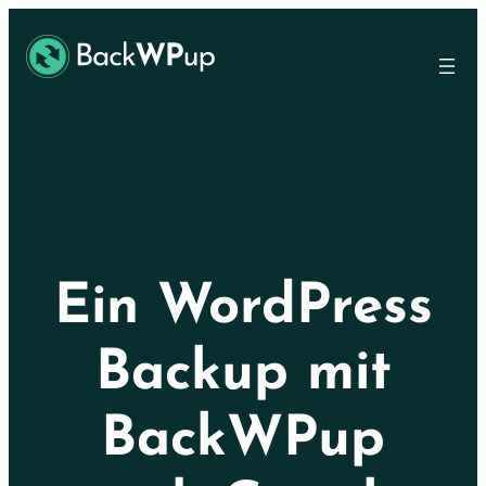
Ir
Skip
al
to
contenido
content
principal
Ein WordPress
Backup mit
BackWPup