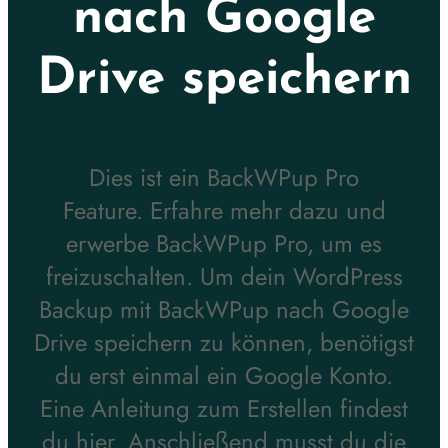
nach Google
Drive speichern
Dies ist ein BackWPup Pro
Feature. Erfahre mehr dazu und
erwerbe BackWPup Pro, um es
freizuschalten. Um dein WordPress
Backup mit BackWPup nach Google
Drive speichern zu können, benötigst
du erst einmal ein Google Konto.
Eine Anleitung zum Erstellen findest
du hier. Anschließend musst du die