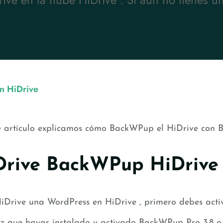
n HiDrive
e artículo explicamos cómo BackWPup el HiDrive con 
Drive BackWPup HiDrive
iDrive una WordPress en HiDrive , primero debes activ
z que hayas instalado y activado BackWPup Pro 3.8 o su