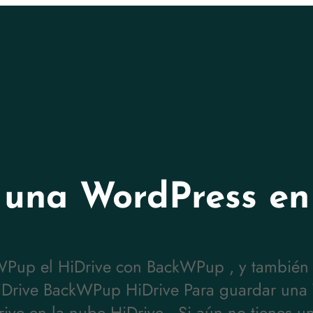
 una WordPress en
WPup el HiDrive con BackWPup , y también
iDrive BackWPup HiDrive Para guardar una
rive en la nube HiDrive . Si aún no tienes u