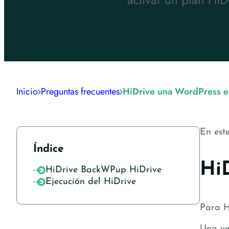
Inicio
Preguntas frecuentes
HiDrive una WordPress e
En est
Índice
Hi
HiDrive BackWPup HiDrive
Ejecución del HiDrive
Para H
Una ve