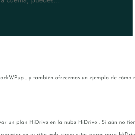
BackWPup , y también ofrecemos un ejemplo de cómo re
ar un plan HiDrive en la nube HiDrive . Si aún no ti
perior en tu sitio web, sigue estos pasos para HiDriv