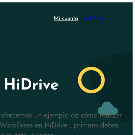
Mi cuenta
BackWPup
 HiDrive
 ofrecemos un ejemplo de cómo realizar
 WordPress en HiDrive , primero debes
na cuenta, puedes...