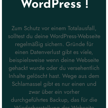
WordPress !
Zum Schutz vor einem Totalausfall,
solltest du deine WordPress-Webseite
regelmäßig sichern. Gründe für
einen Datenverlust gibt es víele,
beispielsweise wenn deine Webseite
gehackt wurde oder du versehentlich
Inhalte gelöscht hast. Wege aus dem
Schlamassel gibt es nur einen und
zwar über ein vorher
durchgeführtes Backup, das für die
Wiederherstellung der Webseite