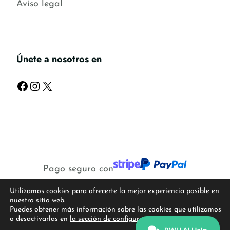
Aviso legal
Únete a nosotros en
Facebook
Instagram
X
Pago seguro con
Utilizamos cookies para ofrecerte la mejor experiencia posible en
©2026 Creado con
por el equipo de WP
nuestro sitio web.
Puedes obtener más información sobre las cookies que utilizamos
Media
o desactivarlas en
la sección de configuración
.