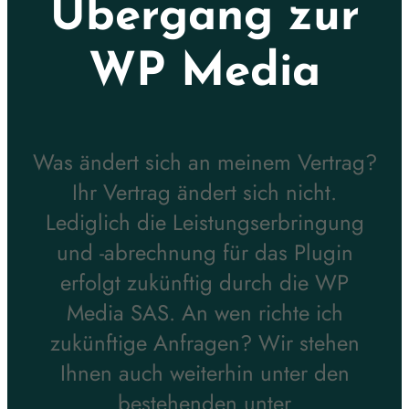
Übergang zur
WP Media
Was ändert sich an meinem Vertrag?
Ihr Vertrag ändert sich nicht.
Lediglich die Leistungserbringung
und -abrechnung für das Plugin
erfolgt zukünftig durch die WP
Media SAS. An wen richte ich
zukünftige Anfragen? Wir stehen
Ihnen auch weiterhin unter den
bestehenden unter