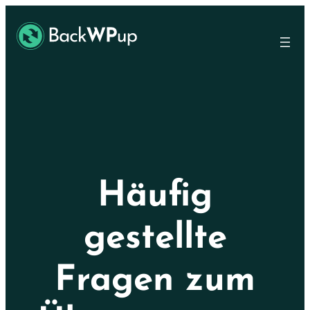
Ir
Skip
al
to
contenido
content
principal
Häufig
gestellte
Fragen zum