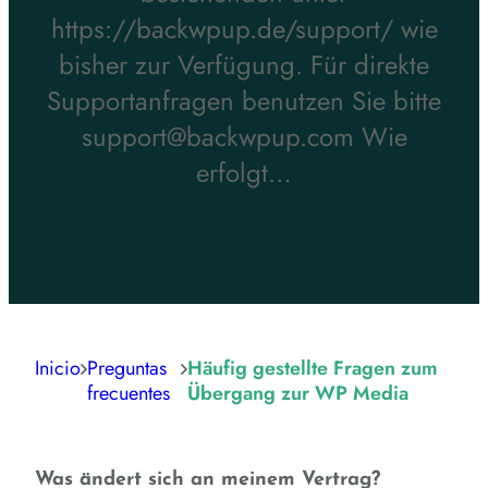
https://backwpup.de/support/ wie
bisher zur Verfügung. Für direkte
Supportanfragen benutzen Sie bitte
support@backwpup.com Wie
erfolgt…
Inicio
Preguntas
Häufig gestellte Fragen zum
frecuentes
Übergang zur WP Media
Was ändert sich an meinem Vertrag?