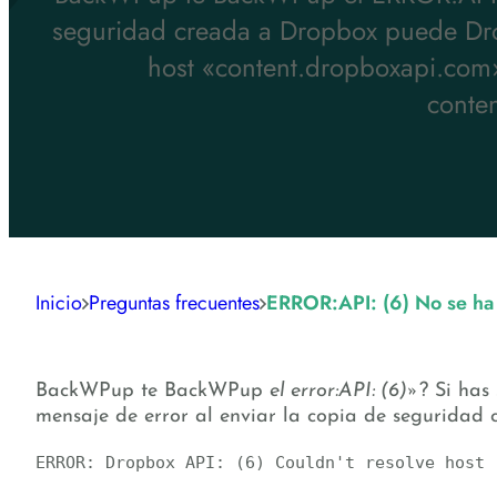
seguridad creada a Dropbox puede Dro
host «content.dropboxapi.com»
conte
Inicio
Preguntas frecuentes
ERROR:API: (6) No se ha
BackWPup te BackWPup
el error:API: (6)»
? Si has
mensaje de error al enviar la copia de seguridad
ERROR: Dropbox API: (6) Couldn't resolve host 