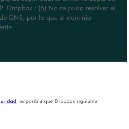
 Dropbox : (6) No se pudo resolver el
 de DNS, por lo que el dominio
mente…
guridad
, es posible que Dropbox siguiente