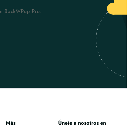
con BackWPup Pro.
Más
Únete a nosotros en