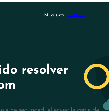
Mi cuenta
BackWPup
do resolver
com
a de seguridad, al enviar la copia de