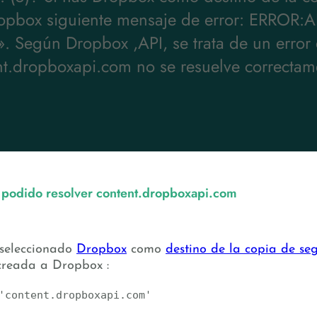
pbox siguiente mensaje de error: ERROR:API
. Según Dropbox ,API, se trata de un error
nt.dropboxapi.com no se resuelve correcta
 podido resolver content.dropboxapi.com
 seleccionado
Dropbox
como
destino de la copia de se
 creada a Dropbox :
'content.dropboxapi.com'