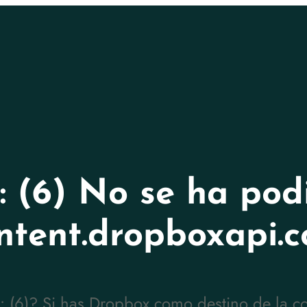
 (6) No se ha podi
ntent.dropboxapi.
6)? Si has Dropbox como destino de la copi