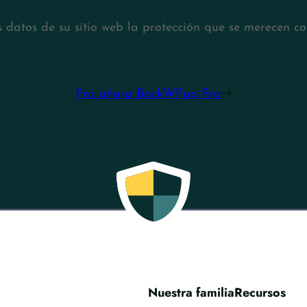
s datos de su sitio web la protección que se merecen 
Pro ahora BackWPup Pro
Nuestra familia
Recursos