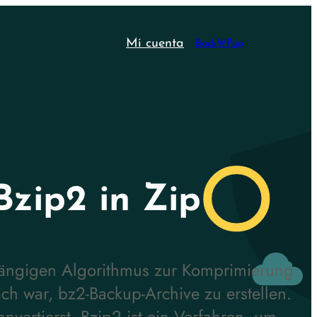
Mi cuenta
BackWPup
Bzip2 in Zip
gängigen Algorithmus zur Komprimierung
ch war, bz2-Backup-Archive zu erstellen.
onvertierst. Bzip2 ist ein Verfahren, um