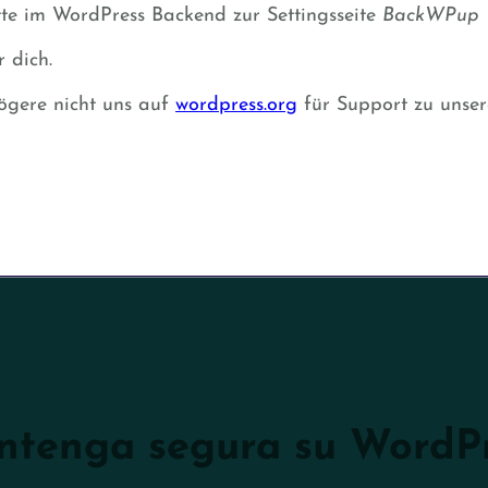
te im WordPress Backend zur Settingsseite
BackWPup
 dich.
ögere nicht uns auf
wordpress.org
für Support zu unser
tenga segura su WordP