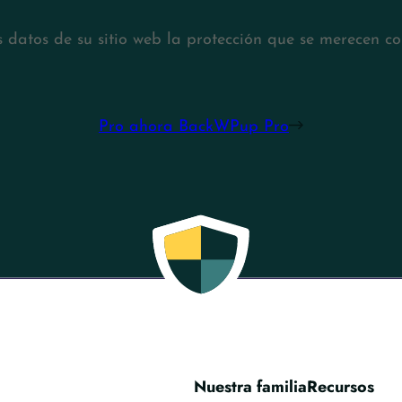
s datos de su sitio web la protección que se merecen 
Pro ahora BackWPup Pro
Nuestra familia
Recursos