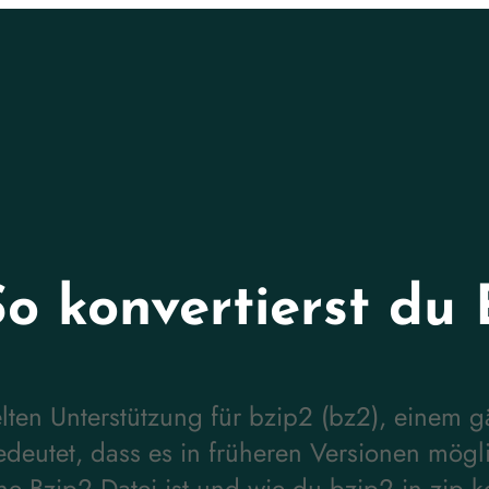
So konvertierst du 
lten Unterstützung für bzip2 (bz2), einem 
deutet, dass es in früheren Versionen mögli
ne Bzip2 Datei ist und wie du bzip2 in zip k