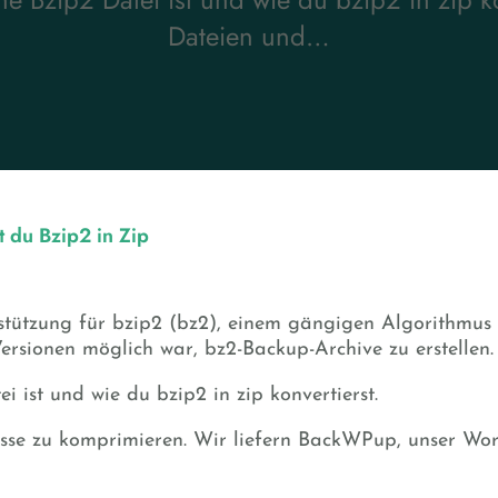
Dateien und…
t du Bzip2 in Zip
stützung für bzip2 (bz2), einem gängigen Algorithmu
Versionen möglich war, bz2-Backup-Archive zu erstellen.
i ist und wie du bzip2 in zip konvertierst.
isse zu komprimieren. Wir liefern BackWPup, unser Wor