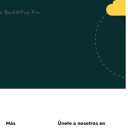
con BackWPup Pro.
Más
Únete a nosotros en