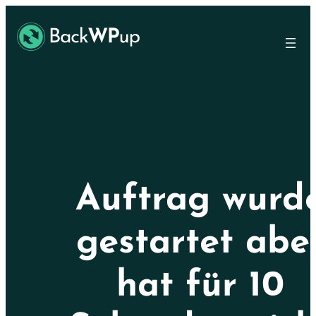
Ir
Skip
al
to
contenido
content
principal
Auftrag wurd
gestartet abe
hat für 10