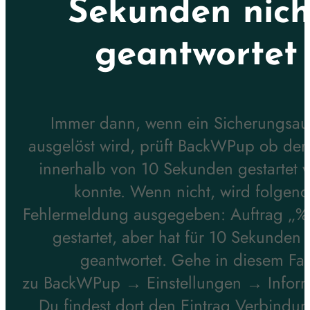
Sekunden nich
geantwortet
Immer dann, wenn ein Sicherungsau
ausgelöst wird, prüft BackWPup ob der
innerhalb von 10 Sekunden gestartet 
konnte. Wenn nicht, wird folgen
Fehlermeldung ausgegeben: Auftrag „%
gestartet, aber hat für 10 Sekunden 
geantwortet. Gehe in diesem Fal
zu BackWPup → Einstellungen → Inform
Du findest dort den Eintrag Verbindu