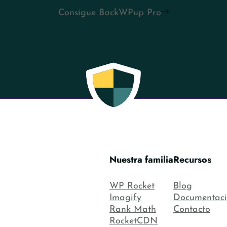
Consigue BackWPup Pro
Nuestra familia
Recursos
WP Rocket
Blog
Imagify
Documentac
Rank Math
Contacto
RocketCDN