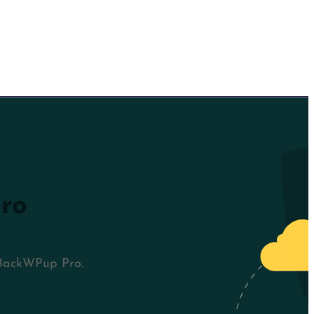
ro
n BackWPup Pro.