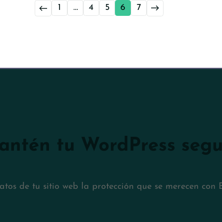
←
1
…
4
5
6
7
→
antén tu WordPress segu
atos de tu sitio web la protección que se merecen co