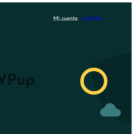
Mi cuenta
BackWPup
WPup