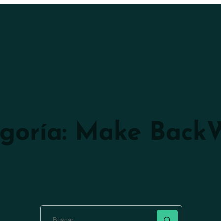
goría:
Make Back
Buscar