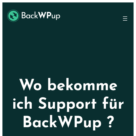
Skip
Skip
to
to
main
content
content
Wo bekomme
ich Support für
BackWPup ?