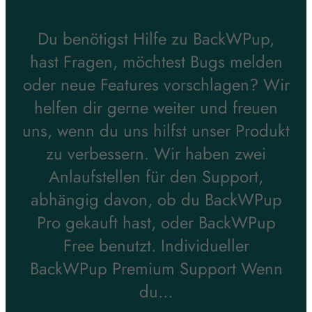
Du benötigst Hilfe zu BackWPup,
hast Fragen, möchtest Bugs melden
oder neue Features vorschlagen? Wir
helfen dir gerne weiter und freuen
uns, wenn du uns hilfst unser Produkt
zu verbessern. Wir haben zwei
Anlaufstellen für den Support,
abhängig davon, ob du BackWPup
Pro gekauft hast, oder BackWPup
Free benutzt. Individueller
BackWPup Premium Support Wenn
du…