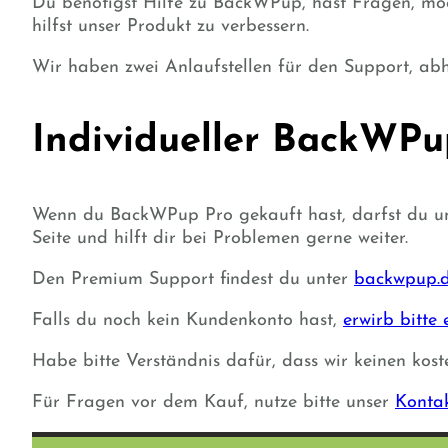
Du benötigst Hilfe zu BackWPup, hast Fragen, möc
hilfst unser Produkt zu verbessern.
Wir haben zwei Anlaufstellen für den Support, a
Individueller BackWP
Wenn du BackWPup Pro gekauft hast, darfst du un
Seite und hilft dir bei Problemen gerne weiter.
Den Premium Support findest du unter
backwpup.d
Falls du noch kein Kundenkonto hast,
erwirb bitte
Habe bitte Verständnis dafür, dass wir keinen kos
Für Fragen vor dem Kauf, nutze bitte unser
Konta