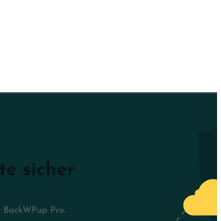
te sicher
it BackWPup Pro.