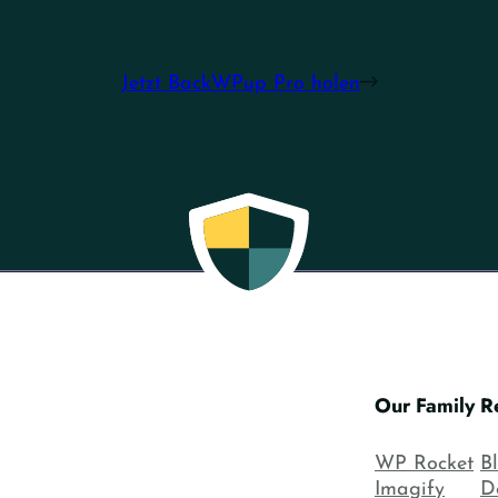
Jetzt BackWPup Pro holen
Our Family
R
WP Rocket
B
Imagify
D