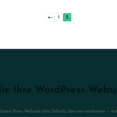
←
1
2
ie Ihre WordPress-Websi
aten Ihrer Website den Schutz, den sie verdienen – m