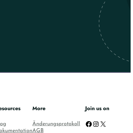
esources
More
Join us on
Facebook
Instagram
X
log
Änderungsprotokoll
okumentation
AGB