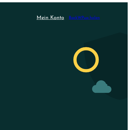
Mein Konto
BackWPup holen