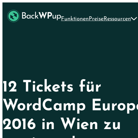
Skip
Skip
to
to
Funktionen
Preise
Ressourcen
main
content
content
12 Tickets für
WordCamp Europ
2016 in Wien zu