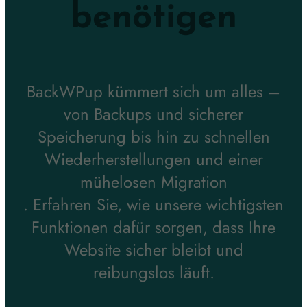
benötigen
BackWPup kümmert sich um alles –
von Backups und sicherer
Speicherung bis hin zu schnellen
Wiederherstellungen und einer
mühelosen Migration
. Erfahren Sie, wie unsere wichtigsten
Funktionen dafür sorgen, dass Ihre
Website sicher bleibt und
reibungslos läuft.