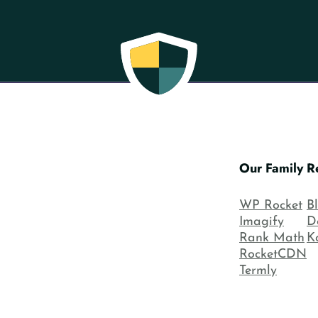
Our Family
R
WP Rocket
B
Imagify
D
Rank Math
K
RocketCDN
Termly