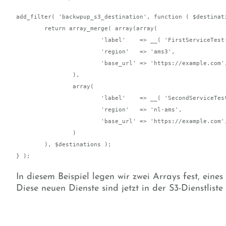
add_filter( 'backwpup_s3_destination', function ( $destinati
        return array_merge( array(array(

                        'label'    => __( 'FirstServiceTest: AMS3', 'backwpup' ),

                        'region'   => 'ams3',

                        'base_url' => 'https://example.com',

                ),

                array(

                        'label'    => __( 'SecondServiceTest: AMS', 'backwpup' ),

                        'region'   => 'nl-ams',

                        'base_url' => 'https://example.com',

                )

        ), $destinations );

} );
In diesem Beispiel legen wir zwei Arrays fest, eines
Diese neuen Dienste sind jetzt in der S3-Dienstlist