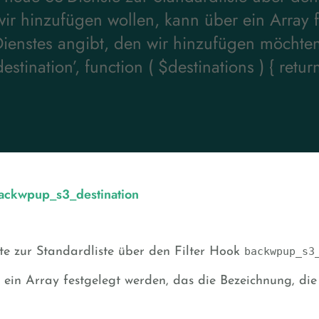
wir hinzufügen wollen, kann über ein Array 
enstes angibt, den wir hinzufügen möchten. 
tination’, function ( $destinations ) { ret
backwpup_s3_destination
e zur Standardliste über den Filter Hook
backwpup_s3
r ein Array festgelegt werden, das die Bezeichnung, di