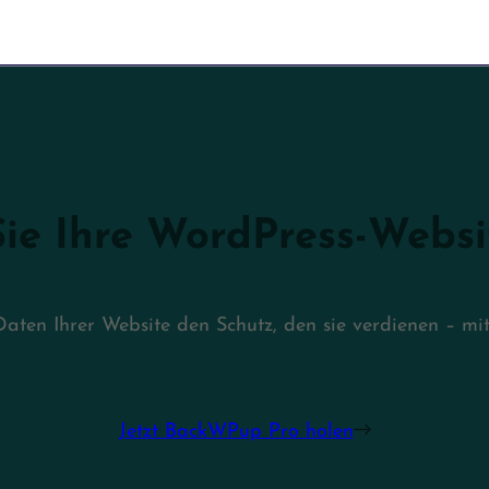
ie Ihre WordPress-Websi
aten Ihrer Website den Schutz, den sie verdienen – m
Jetzt BackWPup Pro holen