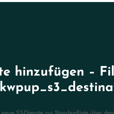
te hinzufügen – Fi
kwpup_s3_destina
eue S3-Dienste zur Standardliste über den