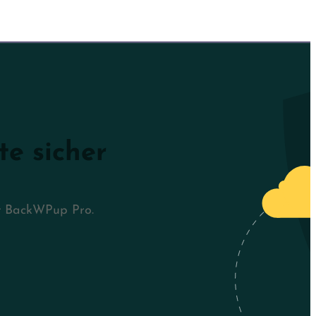
te sicher
it BackWPup Pro.