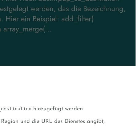
festgelegt werden, das die Bezeichnung,
Hier ein Beispiel: add_filter(
urn array_merge(…
_destination
hinzugefügt werden.
e Region und die URL des Dienstes angibt,