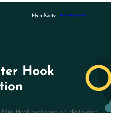
Mein Konto
BackWPup holen
lter Hook
tion
 Filter Hook backwpup_s3_destination