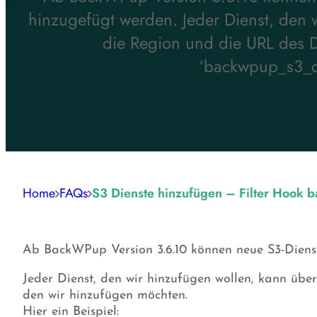
hinzugefügt werden. Jeder Dienst, den 
die Region und die URL des Di
‘backwpup_s3_des
Home
FAQs
S3 Dienste hinzufügen – Filter Hook 
Ab BackWPup Version 3.6.10 können neue S3-Dienst
Jeder Dienst, den wir hinzufügen wollen, kann übe
den wir hinzufügen möchten.
Hier ein Beispiel: