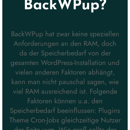
BackWPup?
BackWPup hat zwar keine speziellen
Anforderungen an den RAM, doch
da der Speicherbedarf von der
gesamten WordPress-Installation und
vielen anderen Faktoren abhängt,
kann man nicht pauschal sagen, wie
viel RAM ausreichend ist. Folgende
Faktoren können u.a. den
Speicherbedarf beeinflussen: Plugins
Theme Cron-Jobs gleichzeitige Nutzer
der Seite uvm. Wie groß sollte der