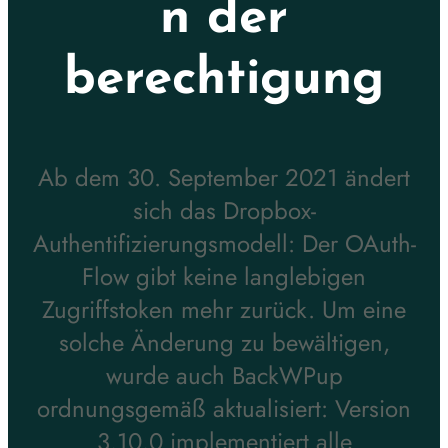
n der
berechtigung
Ab dem 30. September 2021 ändert
sich das Dropbox-
Authentifizierungsmodell: Der OAuth-
Flow gibt keine langlebigen
Zugriffstoken mehr zurück. Um eine
solche Änderung zu bewältigen,
wurde auch BackWPup
ordnungsgemäß aktualisiert: Version
3.10.0 implementiert alle