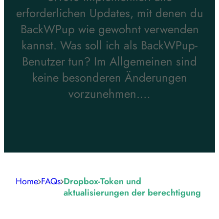
erforderlichen Updates, mit denen du
BackWPup wie gewohnt verwenden
kannst. Was soll ich als BackWPup-
Benutzer tun? Im Allgemeinen sind
keine besonderen Änderungen
vorzunehmen.…
Home
FAQs
Dropbox-Token und
aktualisierungen der berechtigung