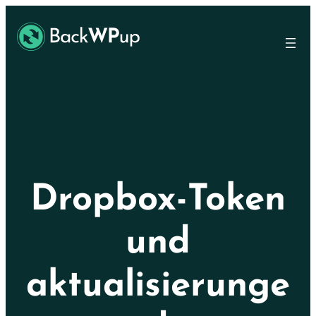
Skip
Skip
to
to
main
content
content
Dropbox-Token
und
aktualisierunge