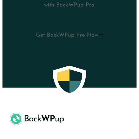
with BackWPup Pro.
Get BackWPup Pro Now