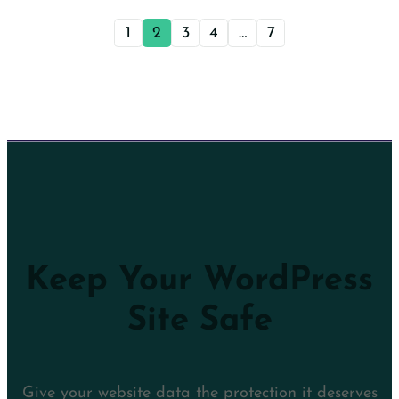
1
2
3
4
…
7
Keep Your WordPress
Site Safe
Give your website data the protection it deserves