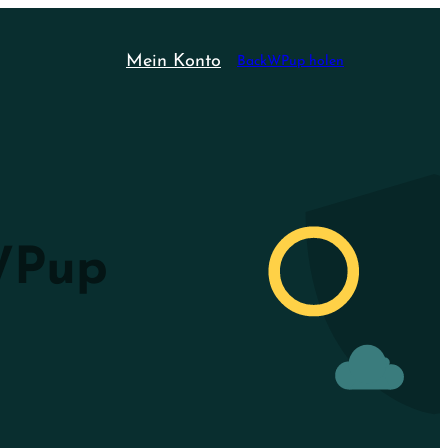
Mein Konto
BackWPup holen
WPup