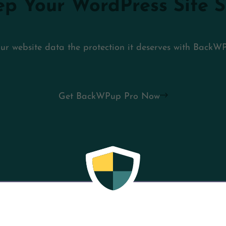
p Your WordPress Site 
ur website data the protection it deserves with BackW
Get BackWPup Pro Now