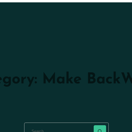
egory:
Make Back
Search