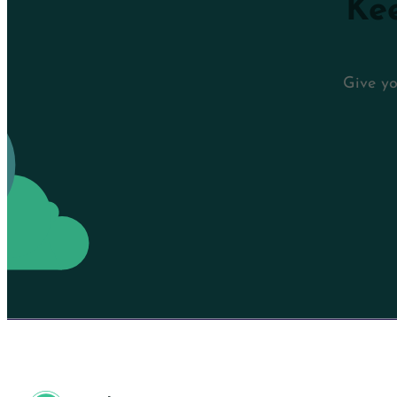
Kee
Give yo