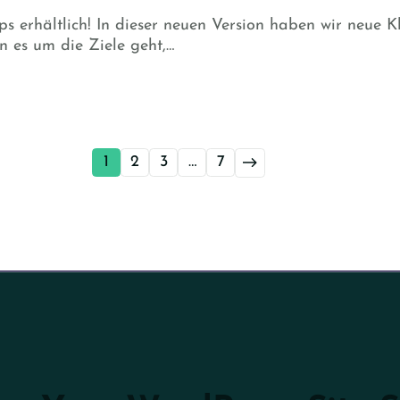
ps erhältlich! In dieser neuen Version haben wir neue K
 es um die Ziele geht,…
1
2
3
…
7
→